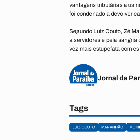
vantagens tributárias a usi
foi condenado a devolver ca
Segundo Luiz Couto, Zé Mar
a servidores e pela sangria
vez mais estupefata com es
Jornal da Pa
Tags
LUIZ COUTO
MARANHÃO
MOIN