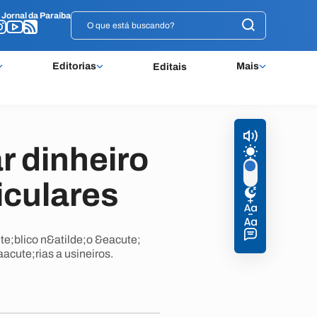
o
o
Jornal da Paraíba
Jornal da Paraíba
Editorias
Mais
Editais
 dinheiro
iculares
e;blico n&atilde;o &eacute;
cute;rias a usineiros.