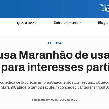
Siga 
Siga 
Entretenimento
Blogs
Qual a Boa?
POLÍTICA
usa Maranhão de usar
 para interesses part
cute;tica de favorecer empres&aacute;rios com recurso p&uacut
 Maranh&atilde;o tamb&eacute;m concedeu vantagens tribut&aa
Publicado em 01/09/2009 às 9:51