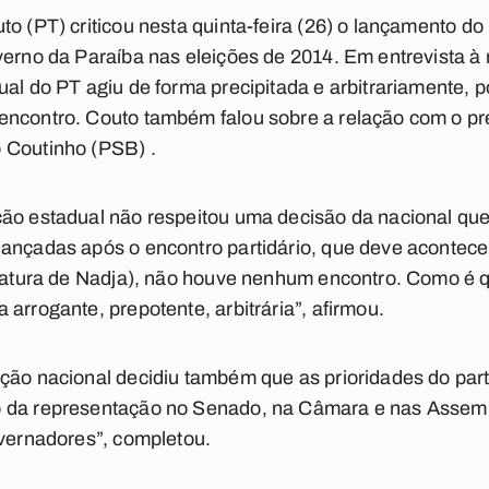
to (PT) criticou nesta quinta-feira (26) o lançamento d
verno da Paraíba nas eleições de 2014. Em entrevista à
al do PT agiu de forma precipitada e arbitrariamente, p
encontro. Couto também falou sobre a relação com o pre
 Coutinho (PSB) .
ção estadual não respeitou uma decisão da nacional qu
ançadas após o encontro partidário, que deve acontecer
didatura de Nadja), não houve nenhum encontro. Como 
arrogante, prepotente, arbitrária”, afirmou.
ção nacional decidiu também que as prioridades do part
 da representação no Senado, na Câmara e nas Assembl
overnadores”, completou.