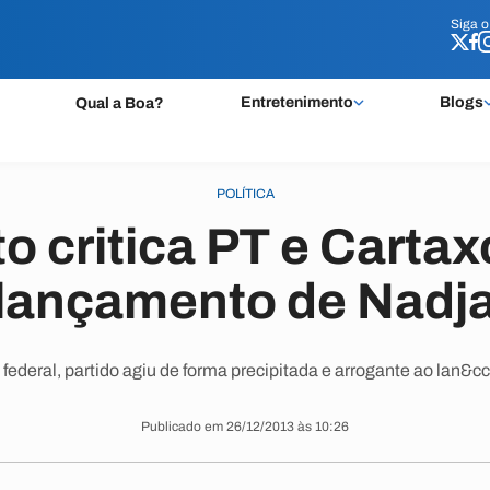
Siga 
Siga 
Entretenimento
Blogs
Qual a Boa?
POLÍTICA
o critica PT e Cartax
lançamento de Nadj
deral, partido agiu de forma precipitada e arrogante ao lan&cc
Publicado em 26/12/2013 às 10:26