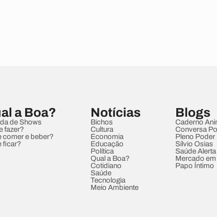
al a Boa?
Notícias
Blogs
da de Shows
Bichos
Caderno Ani
e fazer?
Cultura
Conversa Pol
 comer e beber?
Economia
Pleno Poder
 ficar?
Educação
Sílvio Osias
Política
Saúde Alerta
Qual a Boa?
Mercado em
Cotidiano
Papo Íntimo
Saúde
Tecnologia
Meio Ambiente