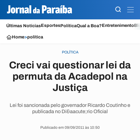
Esportes
Entretenimento
Bl
Últimas Notícias
Política
Qual a Boa?
Home
>
política
POLÍTICA
Creci vai questionar lei da
permuta da Acadepol na
Justiça
Lei foi sancionada pelo governador Ricardo Coutinho e
publicada no Di&aacute;rio Oficial
Publicado em 09/09/2011 às 10:50