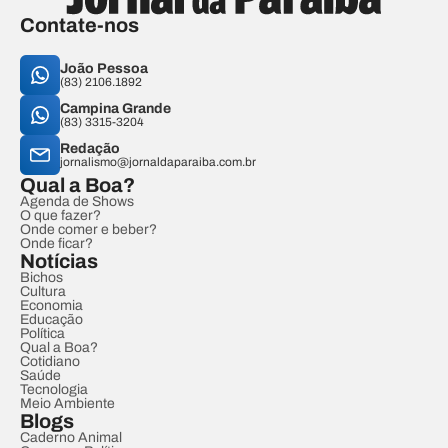
Contate-nos
João Pessoa
(83) 2106.1892
Campina Grande
(83) 3315-3204
Redação
jornalismo@jornaldaparaiba.com.br
Qual a Boa?
Agenda de Shows
O que fazer?
Onde comer e beber?
Onde ficar?
Notícias
Bichos
Cultura
Economia
Educação
Política
Qual a Boa?
Cotidiano
Saúde
Tecnologia
Meio Ambiente
Blogs
Caderno Animal