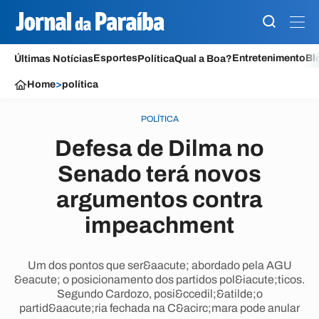
Esportes
Entretenimento
Bl
Últimas Notícias
Política
Qual a Boa?
Home
>
política
POLÍTICA
Defesa de Dilma no
Senado terá novos
argumentos contra
impeachment
Um dos pontos que ser&aacute; abordado pela AGU
&eacute; o posicionamento dos partidos pol&iacute;ticos.
Segundo Cardozo, posi&ccedil;&atilde;o
partid&aacute;ria fechada na C&acirc;mara pode anular