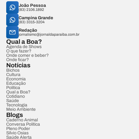
João Pessoa
(83) 2106.1892
Campina Grande
(83) 3315-3204
Redação
jornalismo@jornaldaparaiba.com.br
Qual a Boa?
Agenda de Shows
O que fazer?
Onde comer e beber?
Onde ficar?
Notícias
Bichos
Cultura
Economia
Educação
Política
Qual a Boa?
Cotidiano
Saúde
Tecnologia
Meio Ambiente
Blogs
Caderno Animal
Conversa Política
Pleno Poder
Sílvio Osias
Saúde Alerta