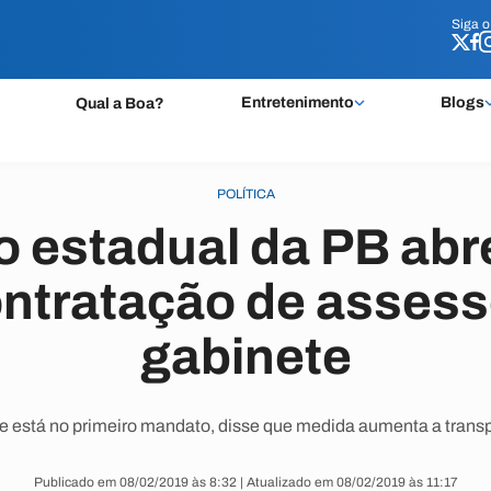
Siga 
Siga 
Entretenimento
Blogs
Qual a Boa?
POLÍTICA
 estadual da PB abr
ontratação de assess
gabinete
e está no primeiro mandato, disse que medida aumenta a trans
Publicado em 08/02/2019 às 8:32 | Atualizado em 08/02/2019 às 11:17