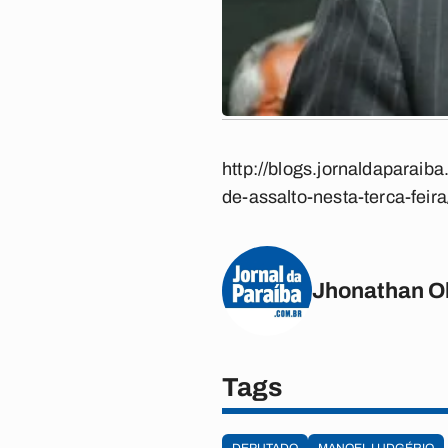
http://blogs.jornaldaparaib
de-assalto-nesta-terca-feira
Jhonathan Ol
Tags