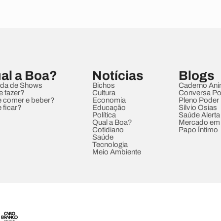
al a Boa?
Notícias
Blogs
da de Shows
Bichos
Caderno Ani
e fazer?
Cultura
Conversa Pol
 comer e beber?
Economia
Pleno Poder
 ficar?
Educação
Sílvio Osias
Política
Saúde Alerta
Qual a Boa?
Mercado em
Cotidiano
Papo Íntimo
Saúde
Tecnologia
Meio Ambiente