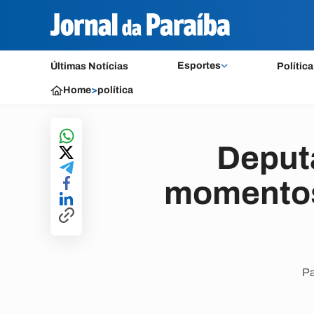
Esportes
Últimas Notícias
Política
Home
>
política
Deput
momentos 
Pa