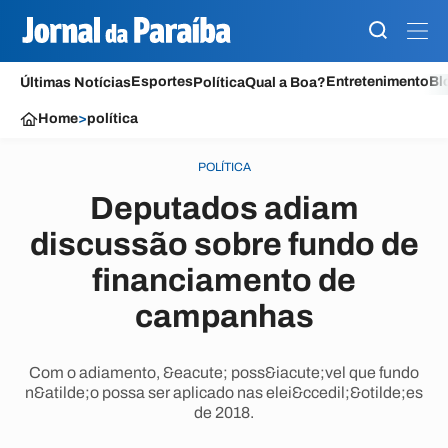
Esportes
Entretenimento
Bl
Últimas Notícias
Política
Qual a Boa?
Home
>
política
POLÍTICA
Deputados adiam
discussão sobre fundo de
financiamento de
campanhas
Com o adiamento, &eacute; poss&iacute;vel que fundo
n&atilde;o possa ser aplicado nas elei&ccedil;&otilde;es
de 2018.