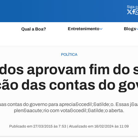
Siga 
Siga 
Entretenimento
Blogs
Qual a Boa?
POLÍTICA
os aprovam fim do s
ção das contas do go
as contas do governo para aprecia&ccedil;&atilde;o. Essas j&a
plen&aacute;rio com vota&ccedil;&atilde;o aberta.
Publicado em 27/03/2015 às 7:53 | Atualizado em 16/02/2024 às 11:09