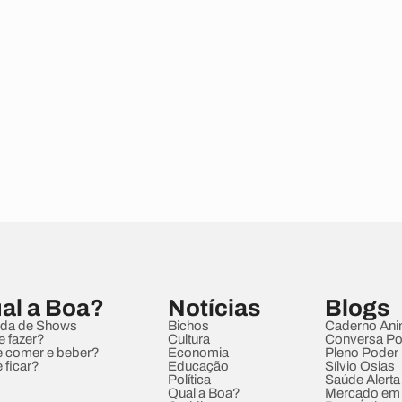
al a Boa?
Notícias
Blogs
da de Shows
Bichos
Caderno Ani
e fazer?
Cultura
Conversa Pol
 comer e beber?
Economia
Pleno Poder
 ficar?
Educação
Sílvio Osias
Política
Saúde Alerta
Qual a Boa?
Mercado em