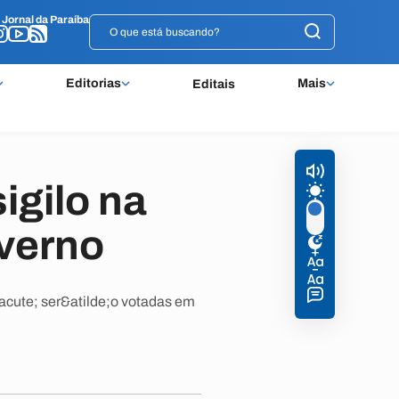
o
o
Jornal da Paraíba
Jornal da Paraíba
Editorias
Mais
Editais
igilo na
verno
acute; ser&atilde;o votadas em