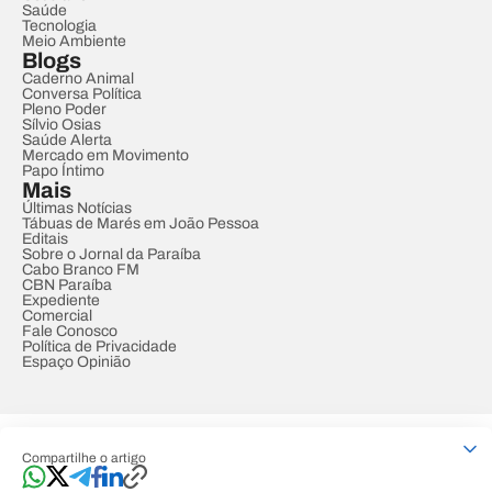
Saúde
Tecnologia
Meio Ambiente
Blogs
Caderno Animal
Conversa Política
Pleno Poder
Sílvio Osias
Saúde Alerta
Mercado em Movimento
Papo Íntimo
Mais
Últimas Notícias
Tábuas de Marés em João Pessoa
Editais
Sobre o Jornal da Paraíba
Cabo Branco FM
CBN Paraíba
Expediente
Comercial
Fale Conosco
Política de Privacidade
Espaço Opinião
© REDE PARAÍBA DE COMUNICAÇÃO
Compartilhe o artigo
Developed by
Designed by