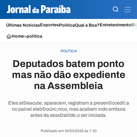
Esportes
Entretenimento
Bl
Últimas Notícias
Política
Qual a Boa?
Home
>
política
POLÍTICA
Deputados batem ponto
mas não dão expediente
na Assembleia
Eles at&eacute; aparecem, registram a presen&ccedil;a
no painel eletr&ocirc;nico, mas acabam indo embora
antes da sess&atilde;o ser iniciada.
Publicado em 10/03/2016 às 7:10