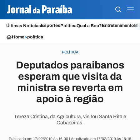
Esportes
Entretenimento
Bl
Últimas Notícias
Política
Qual a Boa?
Home
>
política
POLÍTICA
Deputados paraibanos
esperam que visita da
ministra se reverta em
apoio à região
Tereza Cristina, da Agricultura, visitou Santa Rita e
Cabaceiras.
Publicado em 17/02/2019 às 16:00 | Atualizado em 17/02/2019 às 16:16