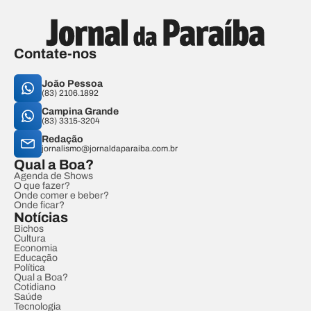
Contate-nos
João Pessoa
(83) 2106.1892
Campina Grande
(83) 3315-3204
Redação
jornalismo@jornaldaparaiba.com.br
Qual a Boa?
Agenda de Shows
O que fazer?
Onde comer e beber?
Onde ficar?
Notícias
Bichos
Cultura
Economia
Educação
Política
Qual a Boa?
Cotidiano
Saúde
Tecnologia