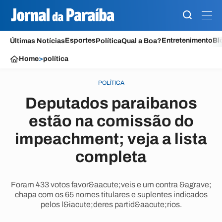
Esportes
Entretenimento
Bl
Últimas Notícias
Política
Qual a Boa?
Home
>
política
POLÍTICA
Deputados paraibanos
estão na comissão do
impeachment; veja a lista
completa
Foram 433 votos favor&aacute;veis e um contra &agrave;
chapa com os 65 nomes titulares e suplentes indicados
pelos l&iacute;deres partid&aacute;rios.