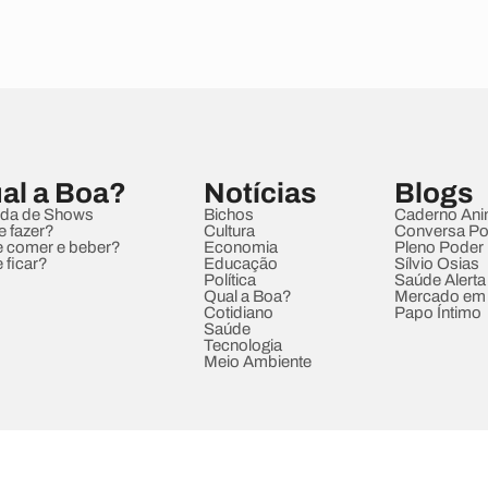
al a Boa?
Notícias
Blogs
da de Shows
Bichos
Caderno Ani
e fazer?
Cultura
Conversa Pol
 comer e beber?
Economia
Pleno Poder
 ficar?
Educação
Sílvio Osias
Política
Saúde Alerta
Qual a Boa?
Mercado em
Cotidiano
Papo Íntimo
Saúde
Tecnologia
Meio Ambiente