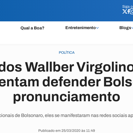
Siga 
Siga 
Entretenimento
Blogs
Qual a Boa?
POLÍTICA
os Wallber Virgolin
tentam defender Bol
pronunciamento
ionais de Bolsonaro, eles se manifestaram nas redes sociais 
Publicado em 25/03/2020 às 11:49