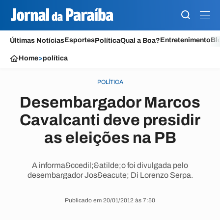
Esportes
Entretenimento
Bl
Últimas Notícias
Política
Qual a Boa?
Home
>
política
POLÍTICA
Desembargador Marcos
Cavalcanti deve presidir
as eleições na PB
A informa&ccedil;&atilde;o foi divulgada pelo
desembargador Jos&eacute; Di Lorenzo Serpa.
Publicado em 20/01/2012 às 7:50