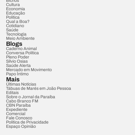
Bichos
Cultura
Economia
Educação
Política
Qual a Boa?
Cotidiano
Saúde
Tecnologia
Meio Ambiente
Blogs
Caderno Animal
Conversa Política
Pleno Poder
Sílvio Osias
Saúde Alerta
Mercado em Movimento
Papo Íntimo
Mais
Últimas Notícias
Tábuas de Marés em João Pessoa
Editais
Sobre o Jornal da Paraíba
Cabo Branco FM
CBN Paraíba
Expediente
Comercial
Fale Conosco
Política de Privacidade
Espaço Opinião