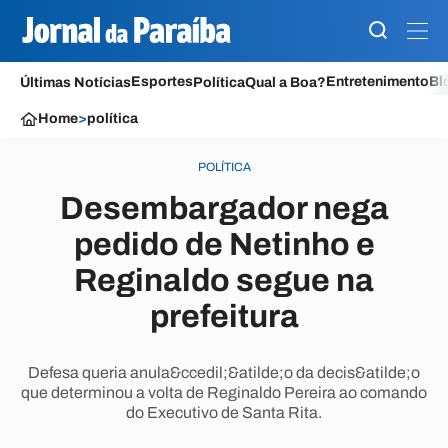
Esportes
Entretenimento
Bl
Últimas Notícias
Política
Qual a Boa?
Home
>
política
POLÍTICA
Desembargador nega
pedido de Netinho e
Reginaldo segue na
prefeitura
Defesa queria anula&ccedil;&atilde;o da decis&atilde;o
que determinou a volta de Reginaldo Pereira ao comando
do Executivo de Santa Rita.