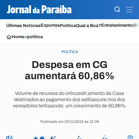
Esportes
Entretenimento
Bl
Últimas Notícias
Política
Qual a Boa?
Home
>
política
POLÍTICA
Despesa em CG
aumentará 60,86%
Volume de recursos do or&ccedil;amento da Casa
destinados ao pagamento dos sal&aacute;rios dos
vereadores ter&aacute; um crescimento de 60,86%.
Publicado em 25/11/2012 às 12:06