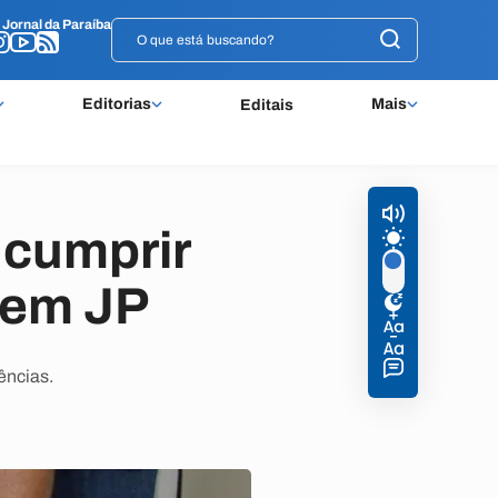
o
o
Jornal da Paraíba
Jornal da Paraíba
Editorias
Mais
Editais
 cumprir
 em JP
ências.