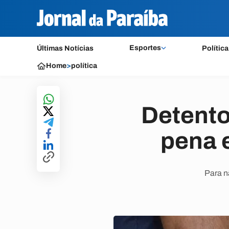
Esportes
Últimas Notícias
Política
Home
>
política
Detento
pena 
Para n