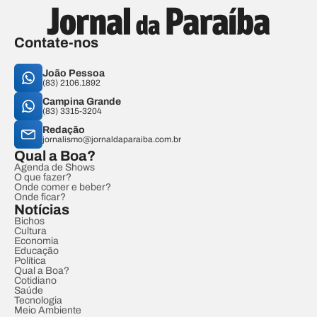
Contate-nos
João Pessoa
(83) 2106.1892
Campina Grande
(83) 3315-3204
Redação
jornalismo@jornaldaparaiba.com.br
Qual a Boa?
Agenda de Shows
O que fazer?
Onde comer e beber?
Onde ficar?
Notícias
Bichos
Cultura
Economia
Educação
Política
Qual a Boa?
Cotidiano
Saúde
Tecnologia
Meio Ambiente