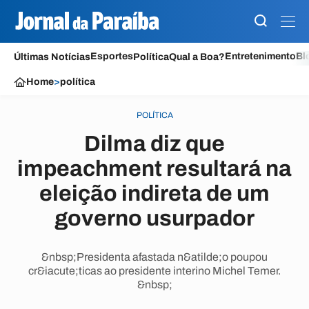
Esportes
Entretenimento
Bl
Últimas Notícias
Política
Qual a Boa?
Home
>
política
POLÍTICA
Dilma diz que
impeachment resultará na
eleição indireta de um
governo usurpador
&nbsp;Presidenta afastada n&atilde;o poupou
cr&iacute;ticas ao presidente interino Michel Temer.
&nbsp;