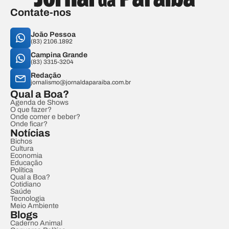
Contate-nos
João Pessoa
(83) 2106.1892
Campina Grande
(83) 3315-3204
Redação
jornalismo@jornaldaparaiba.com.br
Qual a Boa?
Agenda de Shows
O que fazer?
Onde comer e beber?
Onde ficar?
Notícias
Bichos
Cultura
Economia
Educação
Política
Qual a Boa?
Cotidiano
Saúde
Tecnologia
Meio Ambiente
Blogs
Caderno Animal