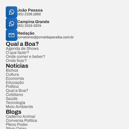
João Pessoa
(83) 2106.1892
Campina Grande
(83) 3315-3204
Redação
jornalismo@jornaldaparaiba.com.br
Qual a Boa?
Agenda de Shows
O que fazer?
Onde comer e beber?
Onde ficar?
Notícias
Bichos
Cultura
Economia
Educação
Política
Qual a Boa?
Cotidiano
Saúde
Tecnologia
Meio Ambiente
Blogs
Caderno Animal
Conversa Política
Pleno Poder
Sílvio Osias