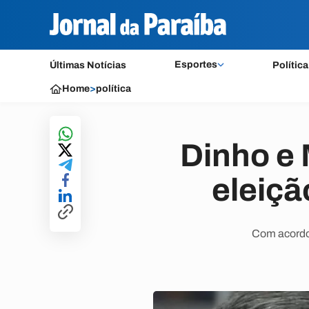
Esportes
Últimas Notícias
Política
Home
>
política
Dinho e 
eleiç
Com acordo,