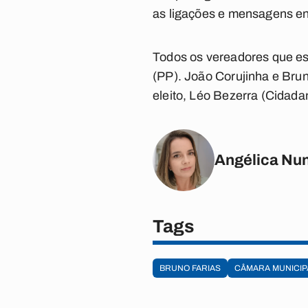
as ligações e mensagens e
Todos os vereadores que est
(PP). João Corujinha e Bruno
eleito, Léo Bezerra (Cidadan
Angélica Nu
Tags
BRUNO FARIAS
CÂMARA MUNICIP