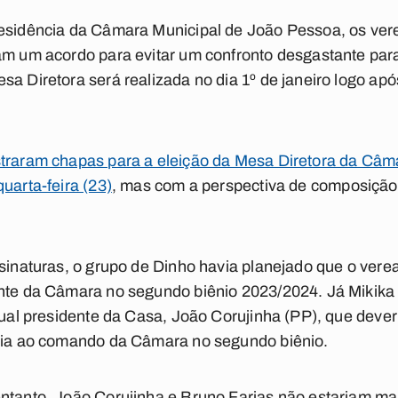
residência da Câmara Municipal de João Pessoa, os ver
am um acordo para evitar um confronto desgastante par
sa Diretora será realizada no dia 1º de janeiro logo ap
straram chapas para a eleição da Mesa Diretora da Câma
uarta-feira (23)
, mas com a perspectiva de composição
ssinaturas, o grupo de Dinho havia planejado que o vere
ente da Câmara no segundo biênio 2023/2024. Já Mikika
tual presidente da Casa, João Corujinha (PP), que deveri
aria ao comando da Câmara no segundo biênio.
entanto, João Corujinha e Bruno Farias não estariam ma