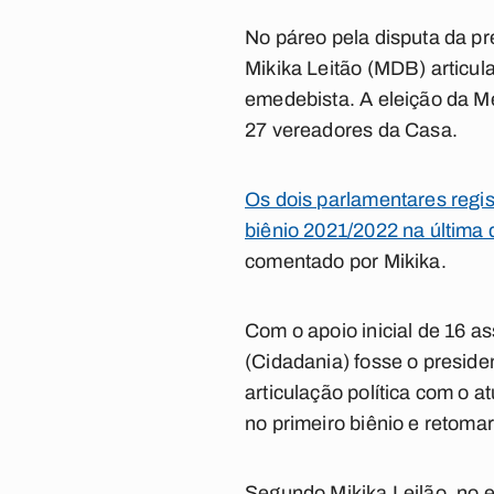
No páreo pela disputa da p
Mikika Leitão (MDB) articul
emedebista. A eleição da Me
27 vereadores da Casa.
Os dois parlamentares regi
biênio 2021/2022 na última q
comentado por Mikika.
Com o apoio inicial de 16 a
(Cidadania) fosse o presid
articulação política com o a
no primeiro biênio e retom
Segundo Mikika Leilão, no 