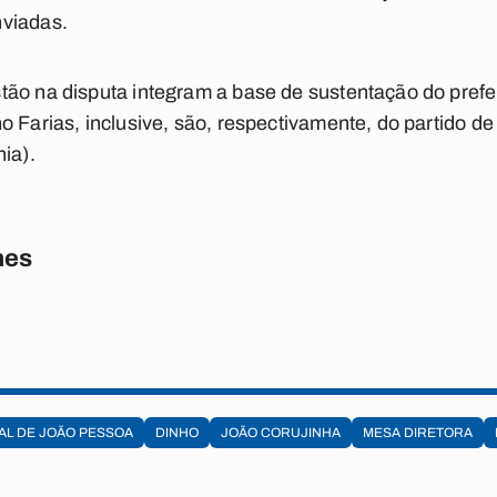
nviadas.
ão na disputa integram a base de sustentação do prefei
 Farias, inclusive, são, respectivamente, do partido de 
ia).
nes
AL DE JOÃO PESSOA
DINHO
JOÃO CORUJINHA
MESA DIRETORA