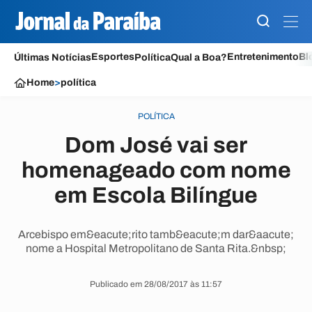
Esportes
Entretenimento
Bl
Últimas Notícias
Política
Qual a Boa?
Home
>
política
POLÍTICA
Dom José vai ser
homenageado com nome
em Escola Bilíngue
Arcebispo em&eacute;rito tamb&eacute;m dar&aacute;
nome a Hospital Metropolitano de Santa Rita.&nbsp;
Publicado em 28/08/2017 às 11:57