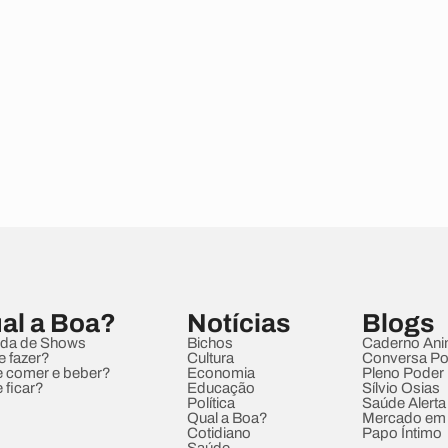
al a Boa?
Notícias
Blogs
da de Shows
Bichos
Caderno Ani
e fazer?
Cultura
Conversa Pol
 comer e beber?
Economia
Pleno Poder
 ficar?
Educação
Sílvio Osias
Política
Saúde Alerta
Qual a Boa?
Mercado em
Cotidiano
Papo Íntimo