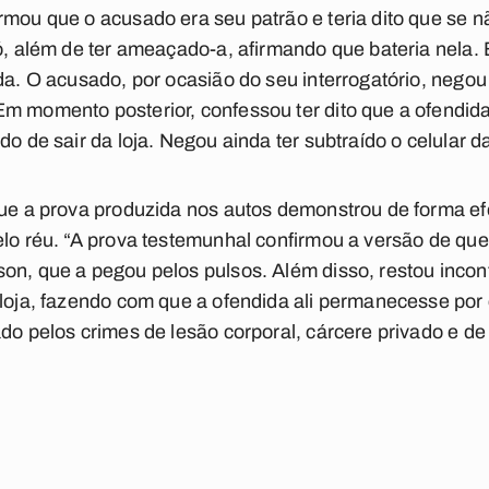
rmou que o acusado era seu patrão e teria dito que se n
có, além de ter ameaçado-a, afirmando que bateria nela.
ida. O acusado, por ocasião do seu interrogatório, nego
m momento posterior, confessou ter dito que a ofendid
do de sair da loja. Negou ainda ter subtraído o celular da
que a prova produzida nos autos demonstrou de forma ef
lo réu. “A prova testemunhal confirmou a versão de que 
on, que a pegou pelos pulsos. Além disso, restou incon
 loja, fazendo com que a ofendida ali permanecesse por 
ado pelos crimes de lesão corporal, cárcere privado e d