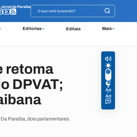
o
o
Jornal da Paraíba
Jornal da Paraíba
Editorias
Mais
Editais
e retoma
io DPVAT;
aibana
a; Da Paraíba, dois parlamentares