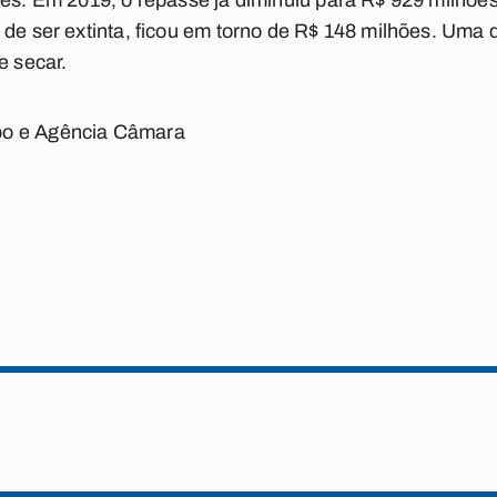
ões. Em 2019, o repasse já diminuiu para R$ 929 milhões 
 de ser extinta, ficou em torno de R$ 148 milhões. Um
e secar.
bo e Agência Câmara