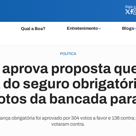
Siga 
Siga 
Entretenimento
Blogs
Qual a Boa?
POLÍTICA
aprova proposta qu
 do seguro obrigatór
votos da bancada par
brança obrigatória foi aprovado por 304 votos a favor e 136 contr
votaram contra.