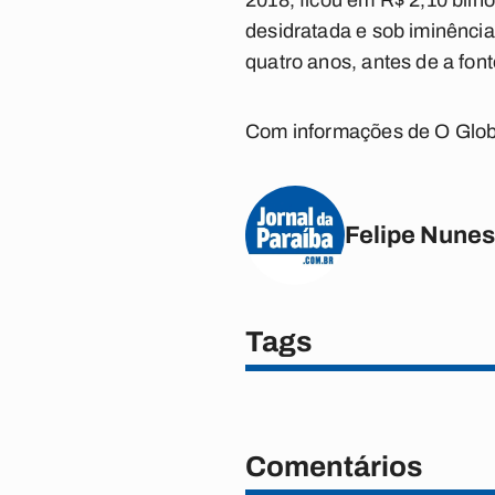
2018, ficou em R$ 2,10 bilh
desidratada e sob iminência
quatro anos, antes de a font
Com informações de O Glo
Felipe Nunes
Tags
Comentários