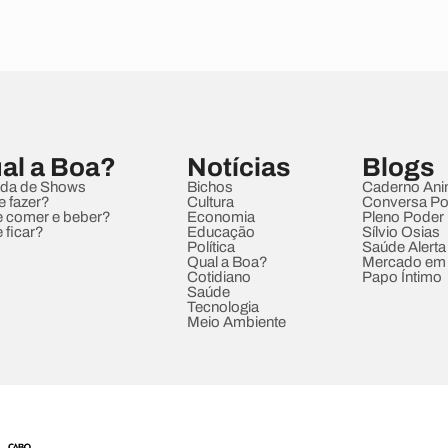
al a Boa?
Notícias
Blogs
da de Shows
Bichos
Caderno Ani
e fazer?
Cultura
Conversa Pol
 comer e beber?
Economia
Pleno Poder
 ficar?
Educação
Sílvio Osias
Política
Saúde Alerta
Qual a Boa?
Mercado em
Cotidiano
Papo Íntimo
Saúde
Tecnologia
Meio Ambiente