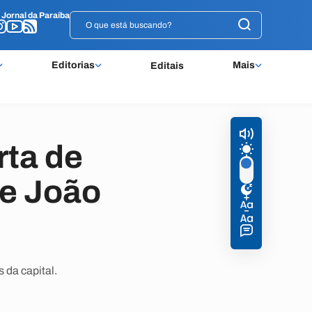
o
o
Jornal da Paraíba
Jornal da Paraíba
Editorias
Mais
Editais
rta de
e João
 da capital.