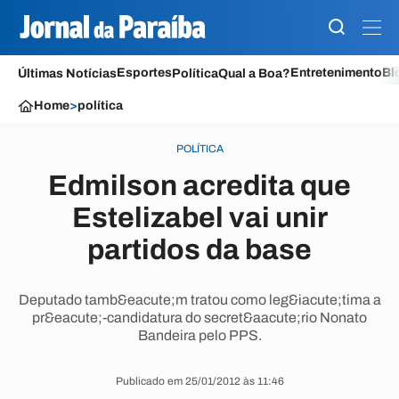
Esportes
Entretenimento
Bl
Últimas Notícias
Política
Qual a Boa?
Home
>
política
POLÍTICA
Edmilson acredita que
Estelizabel vai unir
partidos da base
Deputado tamb&eacute;m tratou como leg&iacute;tima a
pr&eacute;-candidatura do secret&aacute;rio Nonato
Bandeira pelo PPS.
Publicado em 25/01/2012 às 11:46