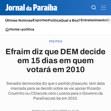
Esportes
Entretenimento
Bl
Últimas Notícias
Política
Qual a Boa?
Home
>
política
POLÍTICA
Efraim diz que DEM decide
em 15 dias em quem
votará em 2010
Senador democrata diz que o partido j&aacute; tem data
marcada para se decidir sobre se vai apoiar Ricardo
Coutinho ou C&iacute;cero Lucena para o Governo da
Para&iacute;ba em 2010.