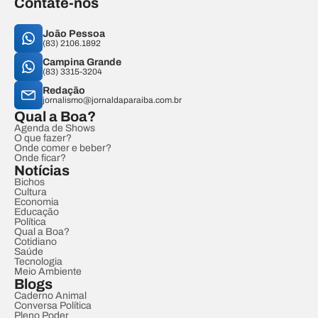
Contate-nos
João Pessoa
(83) 2106.1892
Campina Grande
(83) 3315-3204
Redação
jornalismo@jornaldaparaiba.com.br
Qual a Boa?
Agenda de Shows
O que fazer?
Onde comer e beber?
Onde ficar?
Notícias
Bichos
Cultura
Economia
Educação
Política
Qual a Boa?
Cotidiano
Saúde
Tecnologia
Meio Ambiente
Blogs
Caderno Animal
Conversa Política
Pleno Poder