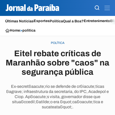
Esportes
Entretenimento
Bl
Últimas Notícias
Política
Qual a Boa?
Home
>
política
POLÍTICA
Eitel rebate críticas de
Maranhão sobre "caos" na
segurança pública
Ex-secret&aacute;rio se defende de cr&iacute;ticas
&agrave; infraestrutura da secretaria, do IPC, Acadepol e
Ciop. Ap&oacute;s visita, governador disse que
situa&ccedil;&atilde;o era &quot;ca&oacute;tica e
sucateata&quot;.