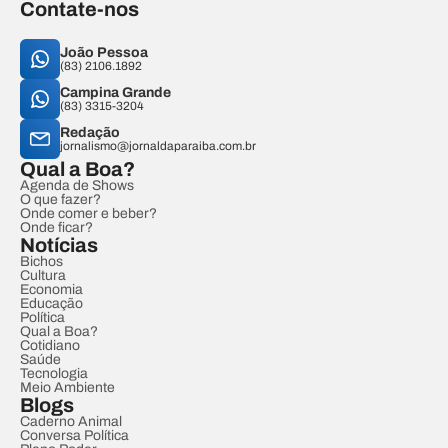
Contate-nos
João Pessoa
(83) 2106.1892
Campina Grande
(83) 3315-3204
Redação
jornalismo@jornaldaparaiba.com.br
Qual a Boa?
Agenda de Shows
O que fazer?
Onde comer e beber?
Onde ficar?
Notícias
Bichos
Cultura
Economia
Educação
Política
Qual a Boa?
Cotidiano
Saúde
Tecnologia
Meio Ambiente
Blogs
Caderno Animal
Conversa Política