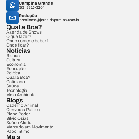
Campina Grande
(83) 3315-3204
Redação
jornalismo@jornaldaparaiba.com.br
Qual a Boa?
Agenda de Shows
O que fazer?
Onde comer e beber?
Onde ficar?
Notícias
Bichos
Cultura
Economia
Educação
Política
Qual a Boa?
Cotidiano
Saúde
Tecnologia
Meio Ambiente
Blogs
Caderno Animal
Conversa Política
Pleno Poder
Sílvio Osias
Saúde Alerta
Mercado em Movimento
Papo Íntimo
Mais