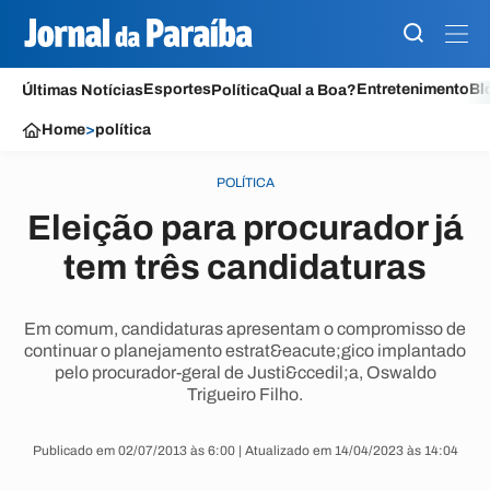
Esportes
Entretenimento
Bl
Últimas Notícias
Política
Qual a Boa?
Home
>
política
POLÍTICA
Eleição para procurador já
tem três candidaturas
Em comum, candidaturas apresentam o compromisso de
continuar o planejamento estrat&eacute;gico implantado
pelo procurador-geral de Justi&ccedil;a, Oswaldo
Trigueiro Filho.
Publicado em 02/07/2013 às 6:00 | Atualizado em 14/04/2023 às 14:04