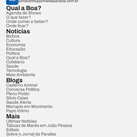
jornalismo@jornaldaparaiba.com.br
Qual a Boa?
Agenda de Shows
O que fazer?
Onde comer e beber?
Onde ficar?
Notícias
Bichos
Cultura
Economia
Educação
Política
Qual a Boa?
Cotidiano
Saúde
Tecnologia
Meio Ambiente
Blogs
Caderno Animal
Conversa Política
Pleno Poder
Sílvio Osias
Saúde Alerta
Mercado em Movimento
Papo Íntimo
Mais
Últimas Notícias
Tábuas de Marés em João Pessoa
Editais
Sobre o Jornal da Paraíba