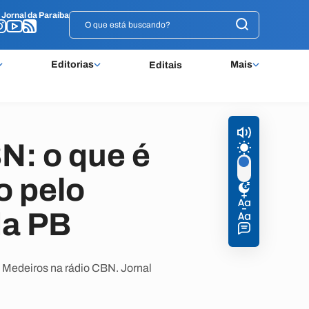
o
o
Jornal da Paraíba
Jornal da Paraíba
Editorias
Mais
Editais
N: o que é
o pelo
da PB
o Medeiros na rádio CBN. Jornal