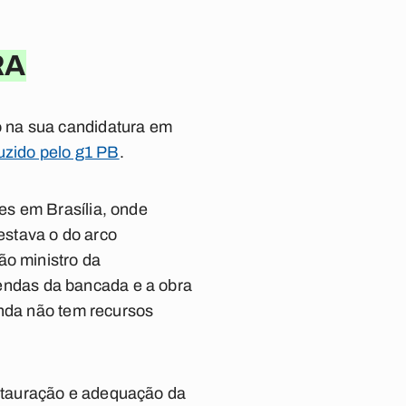
RA
 na sua candidatura em
uzido pelo g1 PB
.
es em Brasília, onde
 estava o do arco
ão ministro da
emendas da bancada e a obra
inda não tem recursos
stauração e adequação da