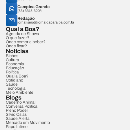
Campina Grande
(83) 3315-3204
Redação
jornalismo@jornaldaparaiba.com.br
Qual a Boa?
Agenda de Shows
O que fazer?
Onde comer e beber?
Onde ficar?
Notícias
Bichos
Cultura
Economia
Educação
Política
Qual a Boa?
Cotidiano
Saúde
Tecnologia
Meio Ambiente
Blogs
Caderno Animal
Conversa Política
Pleno Poder
Sílvio Osias
Saúde Alerta
Mercado em Movimento
Papo Íntimo