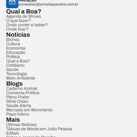
Redação
jornalismo@jornaldaparaiba.com.br
Qual a Boa?
Agenda de Shows
O que fazer?
Onde comer e beber?
Onde ficar?
Notícias
Bichos
Cultura
Economia
Educação
Política
Qual a Boa?
Cotidiano
Saúde
Tecnologia
Meio Ambiente
Blogs
Caderno Animal
Conversa Política
Pleno Poder
Sílvio Osias
Saúde Alerta
Mercado em Movimento
Papo Íntimo
Mais
Últimas Notícias
Tábuas de Marés em João Pessoa
Editais