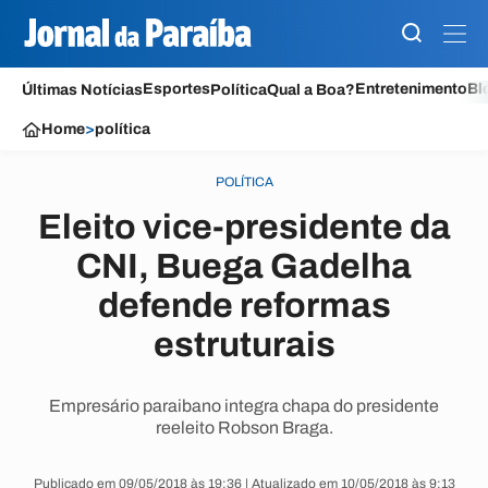
Esportes
Entretenimento
Bl
Últimas Notícias
Política
Qual a Boa?
Home
>
política
POLÍTICA
Eleito vice-presidente da
CNI, Buega Gadelha
defende reformas
estruturais
Empresário paraibano integra chapa do presidente
reeleito Robson Braga.
Publicado em 09/05/2018 às 19:36 | Atualizado em 10/05/2018 às 9:13