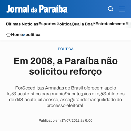
Esportes
Entretenimento
Bl
Últimas Notícias
Política
Qual a Boa?
Home
>
política
POLÍTICA
Em 2008, a Paraíba não
solicitou reforço
For&ccedil;as Armadas do Brasil oferecem apoio
log&iacute;stico para munic&iacute;pios e regi&otilde;es
de dif&iacute;cil acesso, assegurando tranquilidade do
processo eleitoral.
Publicado em 17/07/2012 às 6:00