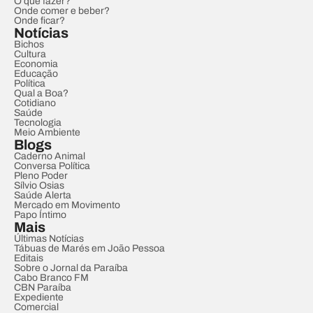
O que fazer?
Onde comer e beber?
Onde ficar?
Notícias
Bichos
Cultura
Economia
Educação
Política
Qual a Boa?
Cotidiano
Saúde
Tecnologia
Meio Ambiente
Blogs
Caderno Animal
Conversa Política
Pleno Poder
Sílvio Osias
Saúde Alerta
Mercado em Movimento
Papo Íntimo
Mais
Últimas Notícias
Tábuas de Marés em João Pessoa
Editais
Sobre o Jornal da Paraíba
Cabo Branco FM
CBN Paraíba
Expediente
Comercial