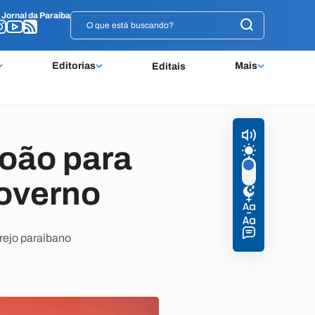
o
o
Jornal da Paraíba
Jornal da Paraíba
Editorias
Mais
Editais
oão para
governo
rejo paraibano