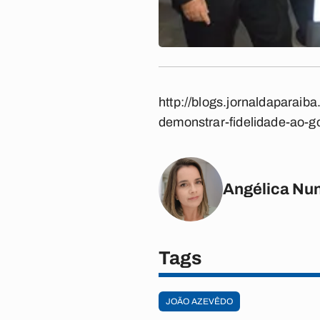
http://blogs.jornaldaparai
demonstrar-fidelidade-ao-g
Angélica Nu
Tags
JOÃO AZEVÊDO