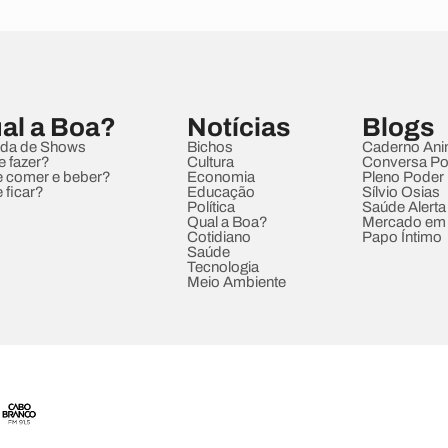
al a Boa?
Notícias
Blogs
da de Shows
Bichos
Caderno Ani
e fazer?
Cultura
Conversa Pol
 comer e beber?
Economia
Pleno Poder
 ficar?
Educação
Sílvio Osias
Política
Saúde Alerta
Qual a Boa?
Mercado em
Cotidiano
Papo Íntimo
Saúde
Tecnologia
Meio Ambiente