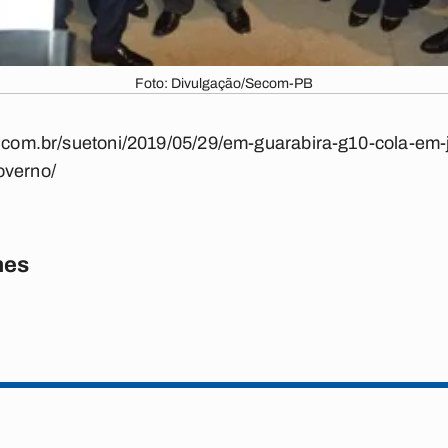
Foto: Divulgação/Secom-PB
ba.com.br/suetoni/2019/05/29/em-guarabira-g10-cola-em
overno/
nes