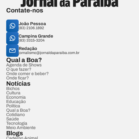
Contate-nos
João Pessoa
(83) 2106.1892
Campina Grande
(83) 3315-3204
Redação
jornalismo@jornaldaparaiba.com.br
Qual a Boa?
Agenda de Shows
O que fazer?
Onde comer e beber?
Onde ficar?
Notícias
Bichos
Cultura
Economia
Educação
Política
Qual a Boa?
Cotidiano
Saúde
Tecnologia
Meio Ambiente
Blogs
Caderno Animal