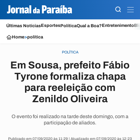
Esportes
Entretenimento
Bl
Últimas Notícias
Política
Qual a Boa?
Home
>
política
POLÍTICA
Em Sousa, prefeito Fábio
Tyrone formaliza chapa
para reeleição com
Zenildo Oliveira
O evento foi realizado na tarde deste domingo, com a
participação de aliados.
Publicado em 07/09/2020 às 11:29 | Atualizado em 07/09/2020 às 12:23