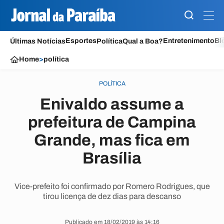
Esportes
Entretenimento
Bl
Últimas Notícias
Política
Qual a Boa?
Home
>
política
POLÍTICA
Enivaldo assume a
prefeitura de Campina
Grande, mas fica em
Brasília
Vice-prefeito foi confirmado por Romero Rodrigues, que
tirou licença de dez dias para descanso
Publicado em 18/02/2019 às 14:16