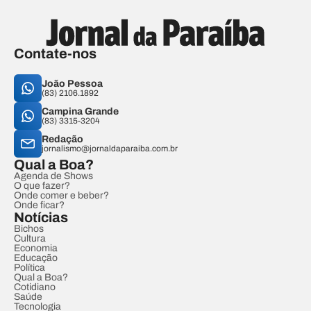
Contate-nos
João Pessoa
(83) 2106.1892
Campina Grande
(83) 3315-3204
Redação
jornalismo@jornaldaparaiba.com.br
Qual a Boa?
Agenda de Shows
O que fazer?
Onde comer e beber?
Onde ficar?
Notícias
Bichos
Cultura
Economia
Educação
Política
Qual a Boa?
Cotidiano
Saúde
Tecnologia