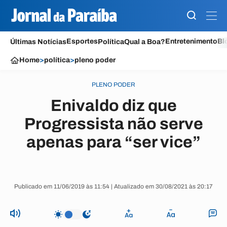
Esportes
Entretenimento
Bl
Últimas Notícias
Política
Qual a Boa?
Home
>
política
>
pleno poder
PLENO PODER
Enivaldo diz que
Progressista não serve
apenas para “ser vice”
Publicado em 11/06/2019 às 11:54 | Atualizado em 30/08/2021 às 20:17