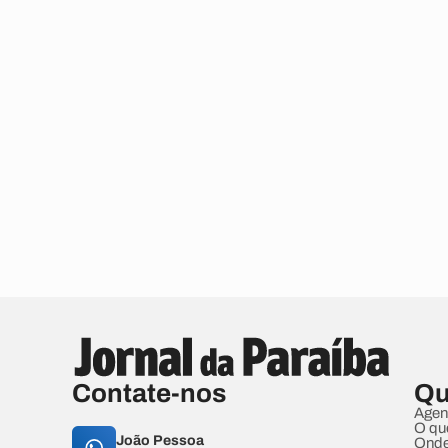
Contate-nos
Qu
Agen
O qu
João Pessoa
Onde