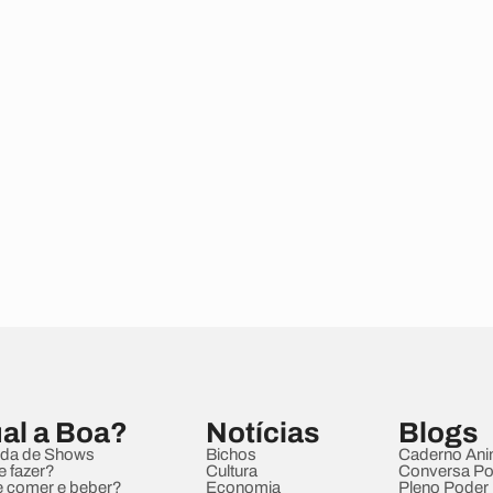
al a Boa?
Notícias
Blogs
da de Shows
Bichos
Caderno Ani
e fazer?
Cultura
Conversa Pol
 comer e beber?
Economia
Pleno Poder