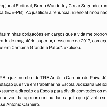
Regional Eleitoral, Breno Wanderley César Segundo, re
íba (EJE-PB). Ao justificar a renúncia, Breno afirmou nã
das minhas obrigações em cargos que a vida me proporc
strado do magistério superior, nesse ano de 2017, começ
des em Campina Grande e Patos”, explicou.
B o juiz membro do TRE Antônio Carneiro de Paiva Júni
sfação que tive em trabalhar na Escola Judiciária Eleito
ssumo a direção da Escola para dividir com todos os 
que vou dar apenas continuidade aquilo que já vinha sen
sse Antônio Carneiro.