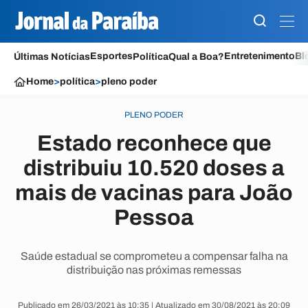
Esportes
Entretenimento
Bl
Últimas Notícias
Política
Qual a Boa?
Home
>
política
>
pleno poder
PLENO PODER
Estado reconhece que
distribuiu 10.520 doses a
mais de vacinas para João
Pessoa
Saúde estadual se comprometeu a compensar falha na
distribuição nas próximas remessas
Publicado em 26/03/2021 às 10:35 | Atualizado em 30/08/2021 às 20:09