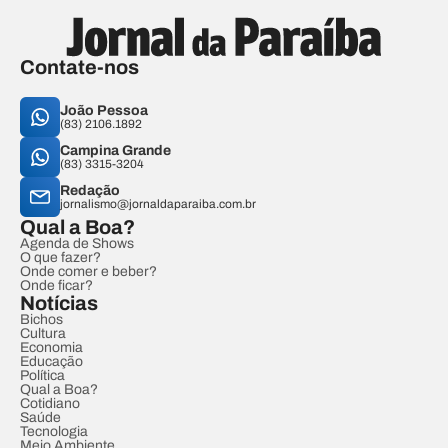
Contate-nos
João Pessoa
(83) 2106.1892
Campina Grande
(83) 3315-3204
Redação
jornalismo@jornaldaparaiba.com.br
Qual a Boa?
Agenda de Shows
O que fazer?
Onde comer e beber?
Onde ficar?
Notícias
Bichos
Cultura
Economia
Educação
Política
Qual a Boa?
Cotidiano
Saúde
Tecnologia
Meio Ambiente