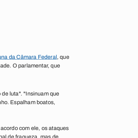
buna da Câmara Federal
, que
dade. O parlamentar, que
de luta". "Insinuam que
inho. Espalham boatos,
 acordo com ele, os ataques
inal de fraqueza, mas de