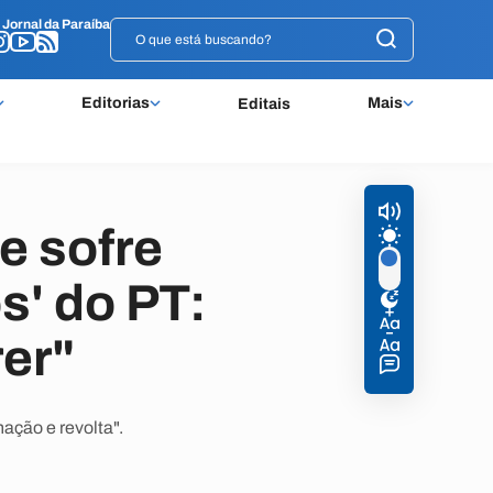
o
o
Jornal da Paraíba
Jornal da Paraíba
Editorias
Mais
Editais
e sofre
s' do PT:
er"
ação e revolta".