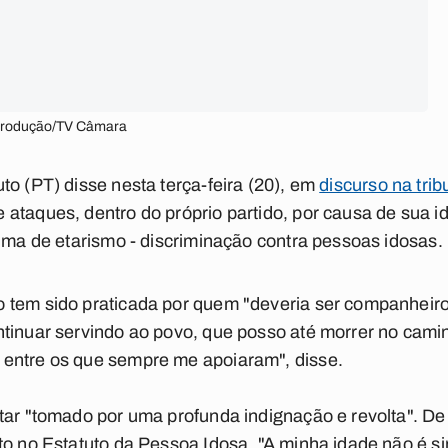
eprodução/TV Câmara
to (PT) disse nesta terça-feira (20), em
discurso na tri
ataques, dentro do próprio partido, por causa de sua i
tima de etarismo - discriminação contra pessoas idosas.
 tem sido praticada por quem "deveria ser companheiro 
ntinuar servindo ao povo, que posso até morrer no cam
entre os que sempre me apoiaram", disse.
tar "tomado por uma profunda indignação e revolta". De
to no Estatuto da Pessoa Idosa. "A minha idade não é s