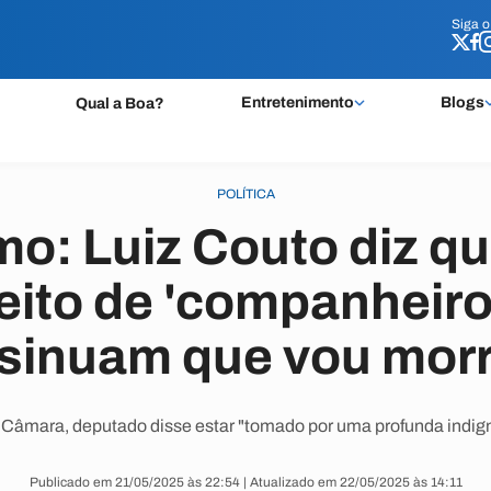
Siga 
Siga 
Entretenimento
Blogs
Qual a Boa?
POLÍTICA
mo: Luiz Couto diz qu
ito de 'companheiro
nsinuam que vou morr
Câmara, deputado disse estar "tomado por uma profunda indign
Publicado em 21/05/2025 às 22:54 | Atualizado em 22/05/2025 às 14:11