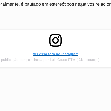
almente, é pautado em estereótipos negativos relacio
Ver essa foto no Instagram
publicação compartilhada por Luiz Couto PT⭐ (@luizcoutopt)