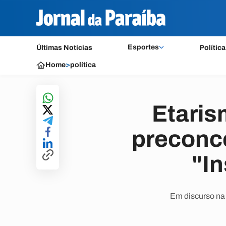
Esportes
Últimas Notícias
Política
Home
>
política
Etaris
preconce
"I
Em discurso na 