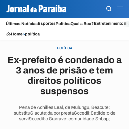
Esportes
Entretenimento
Bl
Últimas Notícias
Política
Qual a Boa?
Home
>
política
POLÍTICA
Ex-prefeito é condenado a
3 anos de prisão e tem
direitos políticos
suspensos
Pena de Achilles Leal, de Mulungu, &eacute;
substitu&iacute;da por presta&ccedil;&atilde;o de
servi&ccedil;o &agrave; comunidade.&nbsp;