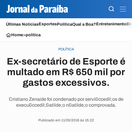
Esportes
Entretenimento
Bl
Últimas Notícias
Política
Qual a Boa?
Home
>
política
POLÍTICA
Ex-secretário de Esporte é
multado em R$ 650 mil por
gastos excessivos.
Cristiano Zenaide foi condenado por servi&ccedil;os de
execu&ccedil;&atilde;o n&atilde;o comprovada.
Publicado em 11/05/2016 às 15:22