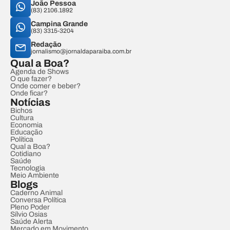
João Pessoa
(83) 2106.1892
Campina Grande
(83) 3315-3204
Redação
jornalismo@jornaldaparaiba.com.br
Qual a Boa?
Agenda de Shows
O que fazer?
Onde comer e beber?
Onde ficar?
Notícias
Bichos
Cultura
Economia
Educação
Política
Qual a Boa?
Cotidiano
Saúde
Tecnologia
Meio Ambiente
Blogs
Caderno Animal
Conversa Política
Pleno Poder
Sílvio Osias
Saúde Alerta
Mercado em Movimento