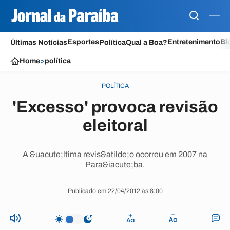
Esportes
Entretenimento
Bl
Últimas Notícias
Política
Qual a Boa?
Home
>
política
POLÍTICA
'Excesso' provoca revisão
eleitoral
A &uacute;ltima revis&atilde;o ocorreu em 2007 na
Para&iacute;ba.
Publicado em 22/04/2012 às 8:00