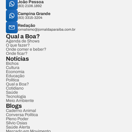
João Pessoa
(83) 2106.1892
Campina Grande
(83) 3315-3204
Redação
jornalismo@jornaldaparaiba.com.br
Qual a Boa?
Agenda de Shows
O que fazer?
Onde comer e beber?
Onde ficar?
Notícias
Bichos
Cultura
Economia
Educação
Política
Qual a Boa?
Cotidiano
Saúde
Tecnologia
Meio Ambiente
Blogs
Caderno Animal
Conversa Política
Pleno Poder
Sílvio Osias
Saúde Alerta
Mercado em Movimento