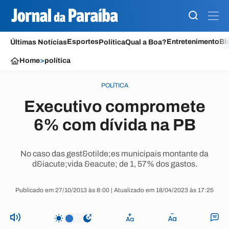
Esportes
Entretenimento
Bl
Últimas Notícias
Política
Qual a Boa?
Home
>
política
POLÍTICA
Executivo compromete
6% com dívida na PB
No caso das gest&otilde;es municipais montante da
d&iacute;vida &eacute; de 1, 57% dos gastos.
Publicado em 27/10/2013 às 8:00 | Atualizado em 18/04/2023 às 17:25