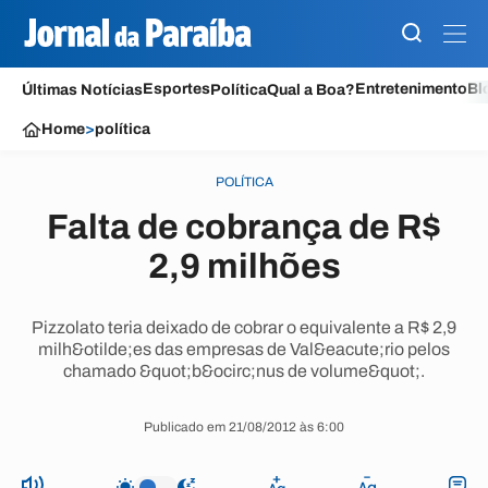
Esportes
Entretenimento
Bl
Últimas Notícias
Política
Qual a Boa?
Home
>
política
POLÍTICA
Falta de cobrança de R$
2,9 milhões
Pizzolato teria deixado de cobrar o equivalente a R$ 2,9
milh&otilde;es das empresas de Val&eacute;rio pelos
chamado &quot;b&ocirc;nus de volume&quot;.
Publicado em 21/08/2012 às 6:00