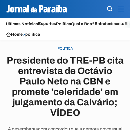
Esportes
Entretenimento
Bl
Últimas Notícias
Política
Qual a Boa?
Home
>
política
POLÍTICA
Presidente do TRE-PB cita
entrevista de Octávio
Paulo Neto na CBN e
promete 'celeridade' em
julgamento da Calvário;
VÍDEO
A desembargadora concordou que a demora processual