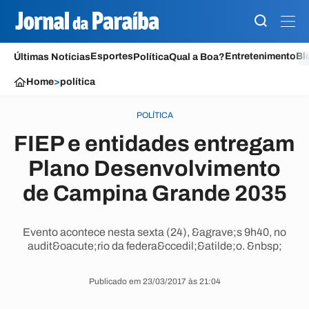
Esportes
Entretenimento
Bl
Últimas Notícias
Política
Qual a Boa?
Home
>
política
POLÍTICA
FIEP e entidades entregam
Plano Desenvolvimento
de Campina Grande 2035
Evento acontece nesta sexta (24), &agrave;s 9h40, no
audit&oacute;rio da federa&ccedil;&atilde;o. &nbsp;
Publicado em 23/03/2017 às 21:04