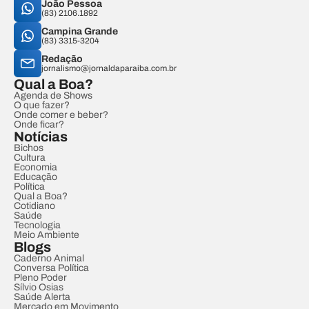
João Pessoa
(83) 2106.1892
Campina Grande
(83) 3315-3204
Redação
jornalismo@jornaldaparaiba.com.br
Qual a Boa?
Agenda de Shows
O que fazer?
Onde comer e beber?
Onde ficar?
Notícias
Bichos
Cultura
Economia
Educação
Política
Qual a Boa?
Cotidiano
Saúde
Tecnologia
Meio Ambiente
Blogs
Caderno Animal
Conversa Política
Pleno Poder
Sílvio Osias
Saúde Alerta
Mercado em Movimento