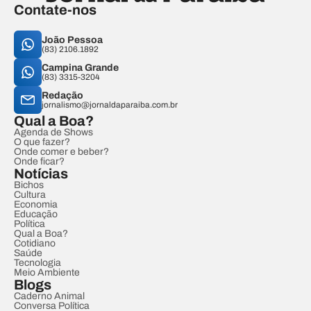
Contate-nos
João Pessoa
(83) 2106.1892
Campina Grande
(83) 3315-3204
Redação
jornalismo@jornaldaparaiba.com.br
Qual a Boa?
Agenda de Shows
O que fazer?
Onde comer e beber?
Onde ficar?
Notícias
Bichos
Cultura
Economia
Educação
Política
Qual a Boa?
Cotidiano
Saúde
Tecnologia
Meio Ambiente
Blogs
Caderno Animal
Conversa Política