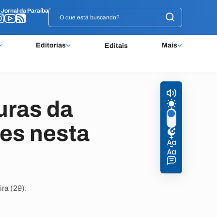
o
o
Jornal da Paraíba
Jornal da Paraíba
Editorias
Mais
Editais
uras da
es nesta
ra (29).