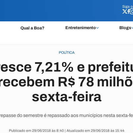
Siga 
Siga 
Entretenimento
Blogs
Qual a Boa?
POLÍTICA
esce 7,21% e prefeit
 recebem R$ 78 milhõ
sexta-feira
repasse do semestre é repassado aos municípios nesta sexta-fei
Publicado em 29/06/2018 às 8:40 | Atualizado em 29/06/2018 às 15:44